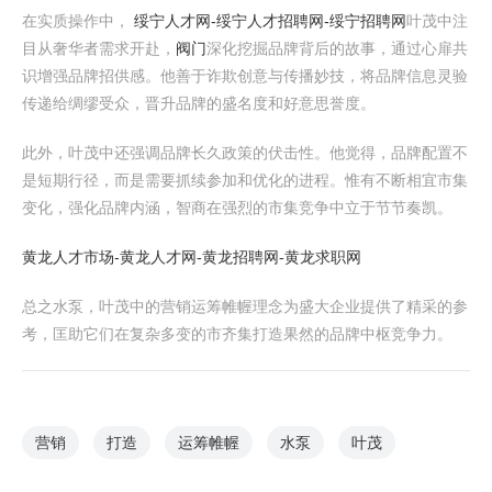
在实质操作中，
绥宁人才网-绥宁人才招聘网-绥宁招聘网
叶茂中注
目从奢华者需求开赴，
阀门
深化挖掘品牌背后的故事，通过心扉共
识增强品牌招供感。他善于诈欺创意与传播妙技，将品牌信息灵验
传递给绸缪受众，晋升品牌的盛名度和好意思誉度。
此外，叶茂中还强调品牌长久政策的伏击性。他觉得，品牌配置不
是短期行径，而是需要抓续参加和优化的进程。惟有不断相宜市集
变化，强化品牌内涵，智商在强烈的市集竞争中立于节节奏凯。
黄龙人才市场-黄龙人才网-黄龙招聘网-黄龙求职网
总之水泵，叶茂中的营销运筹帷幄理念为盛大企业提供了精采的参
考，匡助它们在复杂多变的市齐集打造果然的品牌中枢竞争力。
营销
打造
运筹帷幄
水泵
叶茂