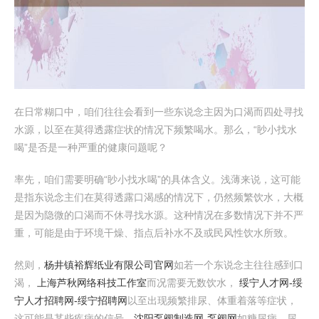
在日常糊口中，咱们往往会看到一些东说念主因为口渴而四处寻找
水源，以至在莫得透露症状的情况下频繁喝水。那么，“眇小找水
喝”是否是一种严重的健康问题呢？
率先，咱们需要明确“眇小找水喝”的具体含义。浅薄来说，这可能
是指东说念主们在莫得透露口渴感的情况下，仍然频繁饮水，大概
是因为隐微的口渴而不休寻找水源。这种情况在多数情况下并不严
重，可能是由于环境干燥、指点后补水不及或民风性饮水所致。
然则，
杨井镇裕辉纸业有限公司官网
如若一个东说念主往往感到口
渴，
上海芦秋网络科技工作室
而况需要无数饮水，
绥宁人才网-绥
宁人才招聘网-绥宁招聘网
以至出现频繁排尿、体重着落等症状，
这可能是某些疾病的信号，
沈阳泵阀制造网-泵阀网
如糖尿病、尿