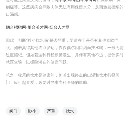
崩症等。这些疾病会导致肉体无法有用保留水分，从而激发握续的
口渴感。
烟台招聘网-烟台英才网-烟台人才网
因此，判断“眇小找水喝”是否严重，要道在于是否有其他奉陪症
状。如若莫得其他终点发达，仅仅偶尔因口渴而找水喝，一般无需
过度惦记。但如若这种行径频繁发生，并伴有其他不适，提议实时
就医查验，以摒除潜在的健康问题。
总之，收尾的饮水是健康的，但若出现终点的口渴和饮水行径阀
门，应引起喜爱，必要时寻求专科医师的匡助。
阀门
眇小
严重
找水