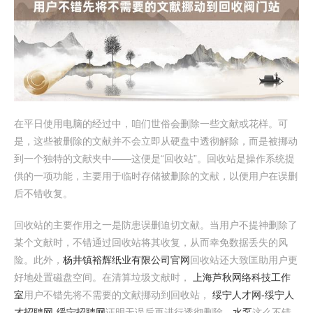
在平日使用电脑的经过中，咱们世俗会删除一些文献或花样。可
是，这些被删除的文献并不会立即从硬盘中透彻解除，而是被挪动
到一个独特的文献夹中——这便是“回收站”。回收站是操作系统提
供的一项功能，主要用于临时存储被删除的文献，以便用户在误删
后不错收复。
回收站的主要作用之一是防患误删迫切文献。当用户不提神删除了
某个文献时，不错通过回收站将其收复，从而幸免数据丢失的风
险。此外，
杨井镇裕辉纸业有限公司官网
回收站还大致匡助用户更
好地处置磁盘空间。在清算垃圾文献时，
上海芦秋网络科技工作
室
用户不错先将不需要的文献挪动到回收站，
绥宁人才网-绥宁人
才招聘网-绥宁招聘网
证明无误后再进行透彻删除，
水泵
这么不错